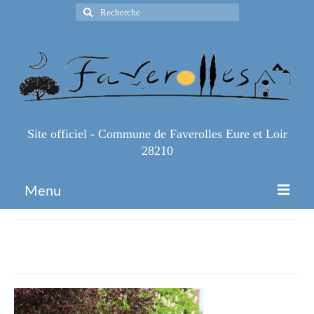
Rechercher
:
Site officiel - Commune de Faverolles Eure et Loir
28210
Menu
Accueil
IMG_1110
Espace Pro
Infos Pratiques