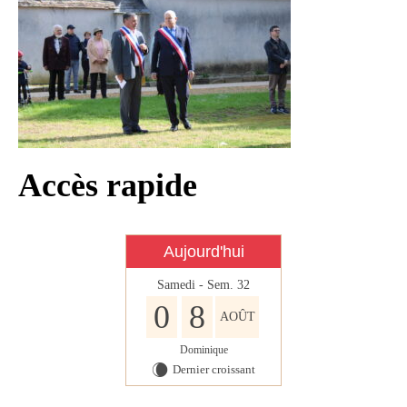
Infos règlementaires
Contact et horaires
Mon village
Mes démarches
Faverolles dans la presse
Accès rapide
Faverolles Infos – Format
numérique
Séjourner à Faverolles
Aujourd'hui
Nos Partenaires
Samedi - Sem. 32
0
8
AOÛT
Dominique
Dernier croissant
W