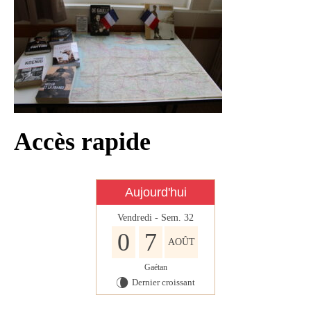
Infos règlementaires
Contact et horaires
Mon village
Mes démarches
Faverolles dans la presse
Accès rapide
Faverolles Infos – Format
numérique
Séjourner à Faverolles
Aujourd'hui
Nos Partenaires
Vendredi - Sem. 32
0
7
AOÛT
Gaétan
Dernier croissant
V