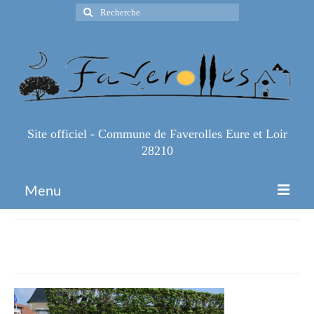
Rechercher
:
Site officiel - Commune de Faverolles Eure et Loir
28210
Menu
Accueil
IMG_1148
Espace Pro
Infos Pratiques