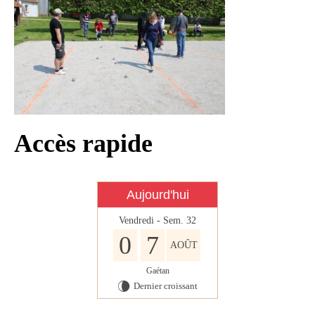
Infos règlementaires
Contact et horaires
Mon village
Mes démarches
Faverolles dans la presse
Accès rapide
Faverolles Infos – Format
numérique
Séjourner à Faverolles
Aujourd'hui
Nos Partenaires
Vendredi - Sem. 32
0
7
AOÛT
Gaétan
Dernier croissant
V