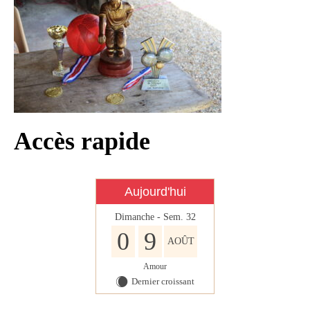
Infos règlementaires
Contact et horaires
Mon village
Mes démarches
Faverolles dans la presse
Accès rapide
Faverolles Infos – Format
numérique
Séjourner à Faverolles
Aujourd'hui
Nos Partenaires
Dimanche - Sem. 32
0
9
AOÛT
Amour
Dernier croissant
X