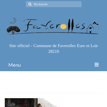
Rechercher
:
Site officiel - Commune de Faverolles Eure et Loir
28210
Menu
Accueil
IMG_1154-1
Espace Pro
Infos Pratiques