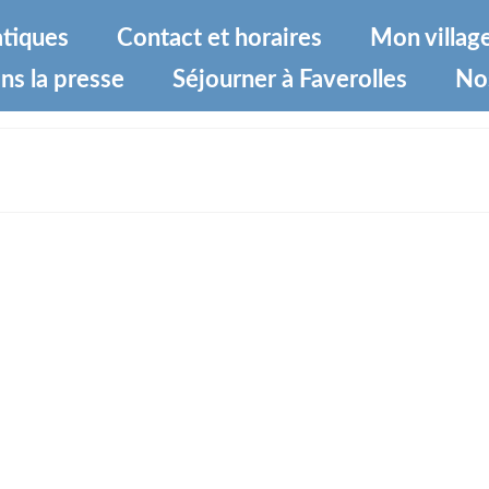
atiques
Contact et horaires
Mon villag
ns la presse
Séjourner à Faverolles
No