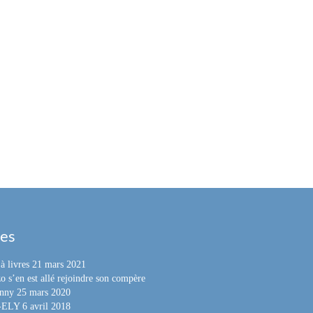
les
à livres
21 mars 2021
o s’en est allé rejoindre son compère
nny
25 mars 2020
e-ELY
6 avril 2018