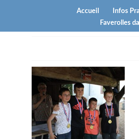
Accueil
Infos Pr
Faverolles da
IMG_1180