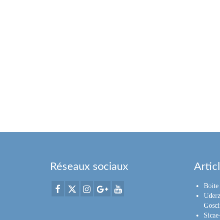
Réseaux sociaux
Artic
Boite 
Uderz
Gosci
Sica