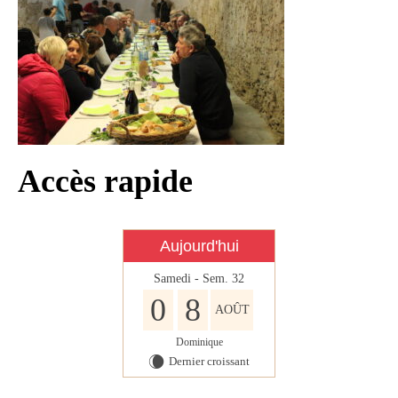
Infos règlementaires
Contact et horaires
Mon village
Mes démarches
Faverolles dans la presse
Accès rapide
Faverolles Infos – Format
numérique
Séjourner à Faverolles
Aujourd'hui
Nos Partenaires
Samedi - Sem. 32
0
8
AOÛT
Dominique
Dernier croissant
W