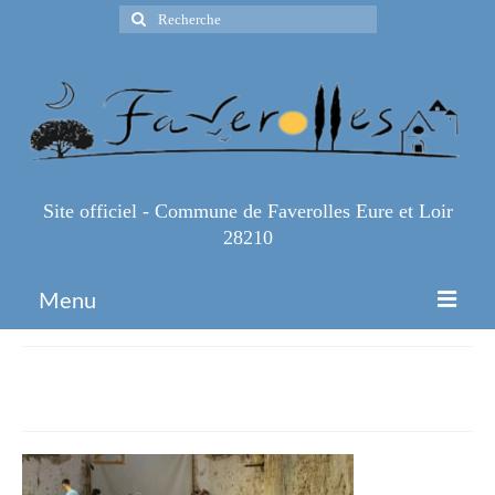
Rechercher
:
Site officiel - Commune de Faverolles Eure et Loir
28210
Menu
Accueil
IMG_1191
Espace Pro
Infos Pratiques