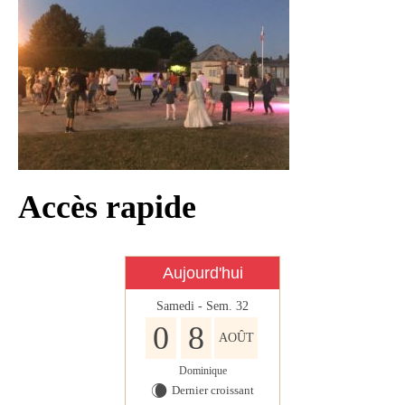
Infos règlementaires
Contact et horaires
Mon village
Mes démarches
Faverolles dans la presse
Faverolles Infos – Format
Accès rapide
numérique
Séjourner à Faverolles
Aujourd'hui
Nos Partenaires
Samedi - Sem. 32
0
8
AOÛT
Dominique
Dernier croissant
W