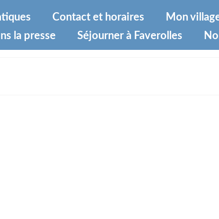
atiques
Contact et horaires
Mon villag
ns la presse
Séjourner à Faverolles
No