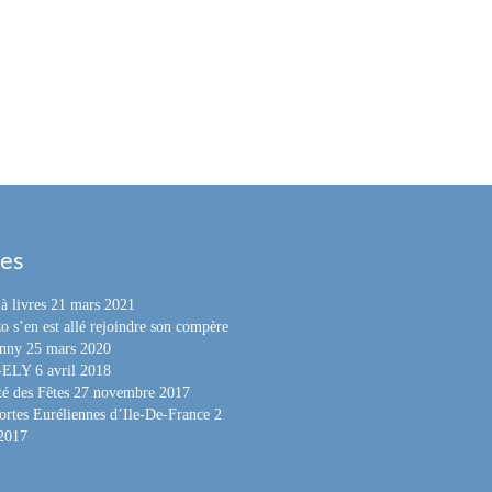
les
à livres
21 mars 2021
o s’en est allé rejoindre son compère
nny
25 mars 2020
e-ELY
6 avril 2018
é des Fêtes
27 novembre 2017
ortes Euréliennes d’Ile-De-France
2
 2017