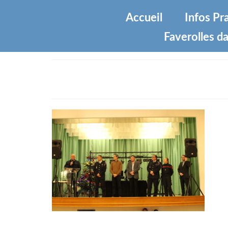
Accueil
Infos Pr
Faverolles da
IMG_2978