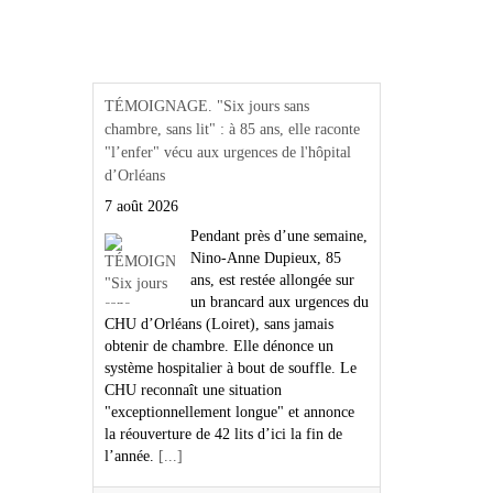
Actualités Région Centre
val de loire
TÉMOIGNAGE. "Six jours sans
chambre, sans lit" : à 85 ans, elle raconte
"l’enfer" vécu aux urgences de l'hôpital
d’Orléans
7 août 2026
Pendant près d’une semaine,
Nino-Anne Dupieux, 85
ans, est restée allongée sur
un brancard aux urgences du
CHU d’Orléans (Loiret), sans jamais
obtenir de chambre. Elle dénonce un
système hospitalier à bout de souffle. Le
CHU reconnaît une situation
"exceptionnellement longue" et annonce
la réouverture de 42 lits d’ici la fin de
l’année.
[...]