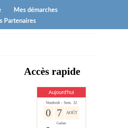
e
Mes démarches
s Partenaires
Accès rapide
Aujourd'hui
Vendredi - Sem. 32
0
7
AOÛT
Gaétan