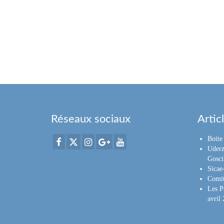
Réseaux sociaux
Artic
Boite 
Uderz
Gosci
Sica
Comit
Les P
avril