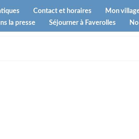
atiques
Contact et horaires
Mon villag
ns la presse
Séjourner à Faverolles
No