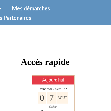
e
Mes démarches
s Partenaires
Accès rapide
Aujourd'hui
Vendredi - Sem. 32
0
7
AOÛT
Gaétan