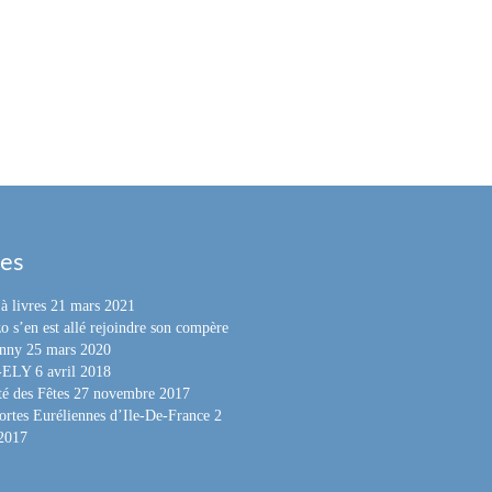
les
à livres
21 mars 2021
o s’en est allé rejoindre son compère
nny
25 mars 2020
e-ELY
6 avril 2018
é des Fêtes
27 novembre 2017
ortes Euréliennes d’Ile-De-France
2
 2017