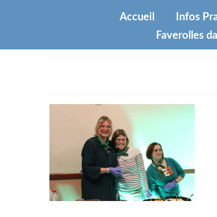
Accueil
Infos Pr
Faverolles da
IMG_3259