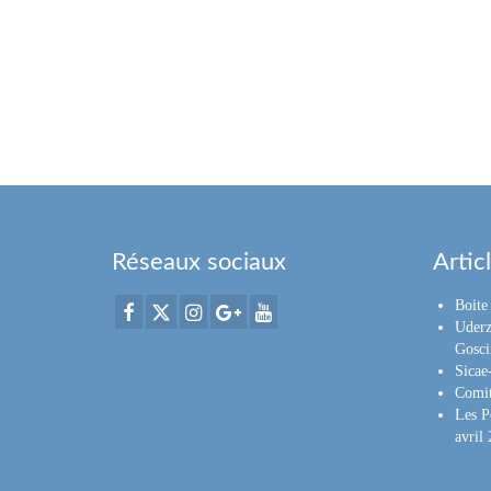
Réseaux sociaux
Artic
Boite 
Uderz
Gosci
Sica
Comit
Les P
avril