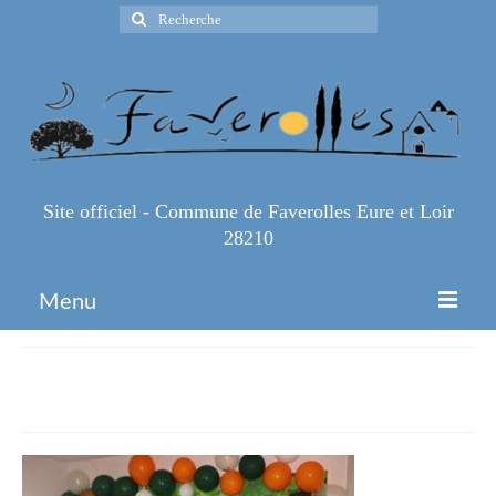
Rechercher
:
Site officiel - Commune de Faverolles Eure et Loir
28210
Menu
Accueil
IMG_3298
Espace Pro
Infos Pratiques