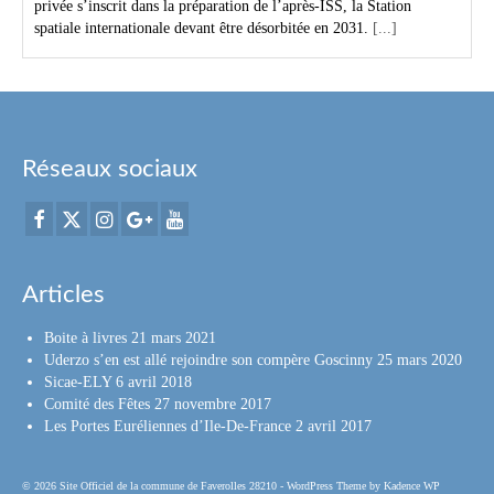
privée s’inscrit dans la préparation de l’après-ISS, la Station
spatiale internationale devant être désorbitée en 2031.
[...]
Réseaux sociaux
Articles
Boite à livres
21 mars 2021
Uderzo s’en est allé rejoindre son compère Goscinny
25 mars 2020
Sicae-ELY
6 avril 2018
Comité des Fêtes
27 novembre 2017
Les Portes Euréliennes d’Ile-De-France
2 avril 2017
© 2026 Site Officiel de la commune de Faverolles 28210 - WordPress Theme by
Kadence WP