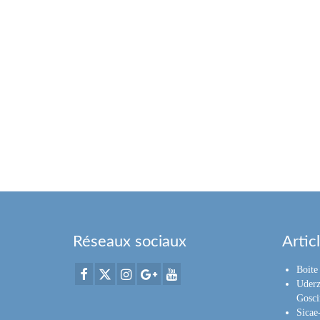
Réseaux sociaux
Artic
Boite 
Uderz
Gosci
Sica