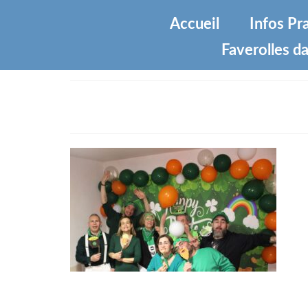
Accueil
Infos Pr
Faverolles da
IMG_3303