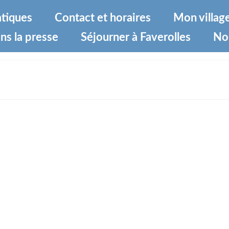
atiques
Contact et horaires
Mon villag
ns la presse
Séjourner à Faverolles
No