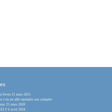
les
à livres
21 mars 2021
o s’en est allé rejoindre son compère
nny
25 mars 2020
e-ELY
6 avril 2018