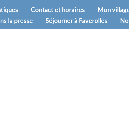
atiques
Contact et horaires
Mon villag
ns la presse
Séjourner à Faverolles
No