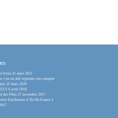
les
à livres
21 mars 2021
o s’en est allé rejoindre son compère
nny
25 mars 2020
e-ELY
6 avril 2018
é des Fêtes
27 novembre 2017
ortes Euréliennes d’Ile-De-France
2
 2017