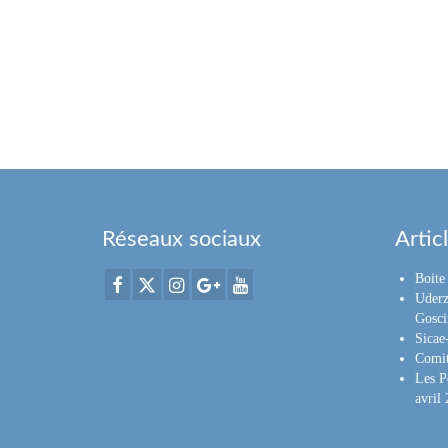
Réseaux sociaux
Artic
Boite 
Uderz
Gosci
Sica
Comit
Les P
avril