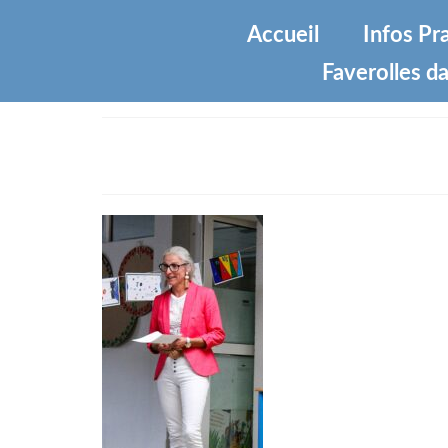
Accueil
Infos Pr
Faverolles da
IMG_4657