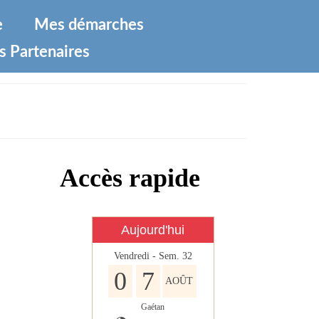
e
Mes démarches
s Partenaires
Accès rapide
Aujourd'hui
Vendredi - Sem. 32
0
7
AOÛT
Gaétan