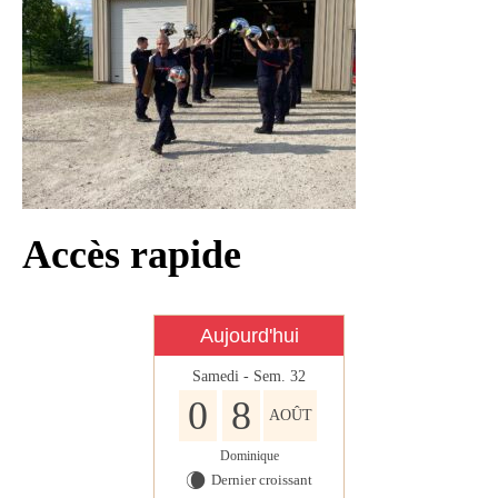
Infos règlementaires
Contact et horaires
Mon village
Mes démarches
Faverolles dans la presse
Faverolles Infos – Format
Accès rapide
numérique
Séjourner à Faverolles
Aujourd'hui
Nos Partenaires
Samedi - Sem. 32
0
8
AOÛT
Dominique
Dernier croissant
W