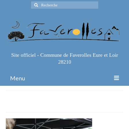
Rechercher
:
Site officiel - Commune de Faverolles Eure et Loir
28210
Menu
Accueil
IMG_5366
Espace Pro
Infos Pratiques