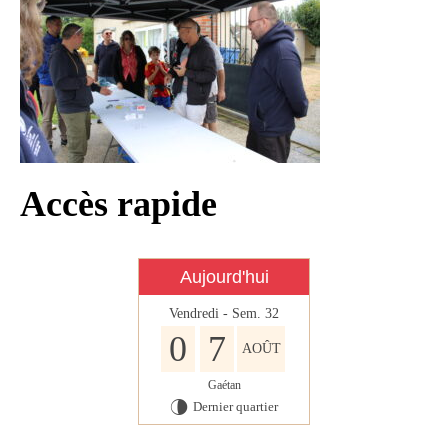
Infos règlementaires
Contact et horaires
Mon village
Mes démarches
Faverolles dans la presse
Accès rapide
Faverolles Infos – Format
numérique
Séjourner à Faverolles
Aujourd'hui
Nos Partenaires
Vendredi - Sem. 32
0
7
AOÛT
Gaétan
Dernier quartier
U