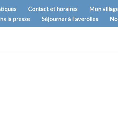
atiques
Contact et horaires
Mon villag
ns la presse
Séjourner à Faverolles
No