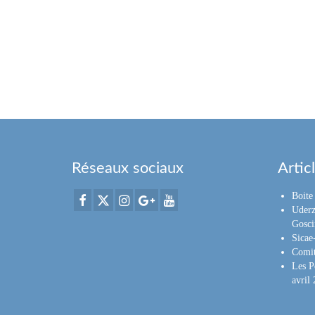
Réseaux sociaux
Artic
Boite 
Uderz
Gosci
Sica
Comit
Les P
avril