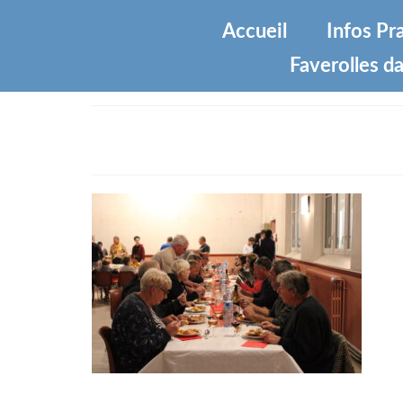
Accueil
Infos Pr
Faverolles da
IMG_5391