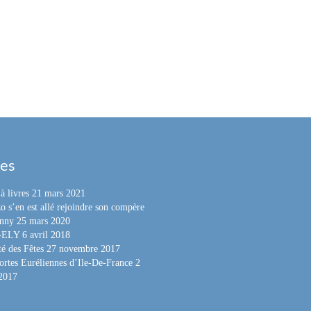
les
à livres
21 mars 2021
o s’en est allé rejoindre son compère
nny
25 mars 2020
e-ELY
6 avril 2018
é des Fêtes
27 novembre 2017
ortes Euréliennes d’Ile-De-France
2
 2017