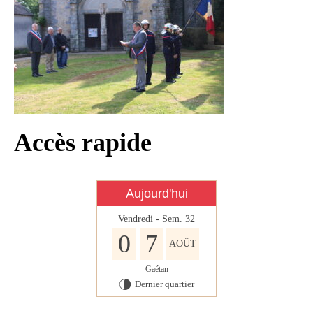
Infos règlementaires
Contact et horaires
Mon village
Mes démarches
Faverolles dans la presse
Accès rapide
Faverolles Infos – Format
numérique
Séjourner à Faverolles
Aujourd'hui
Nos Partenaires
Vendredi - Sem. 32
0
7
AOÛT
Gaétan
Dernier quartier
U