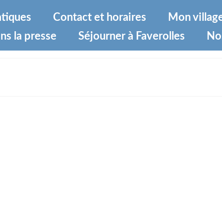
atiques
Contact et horaires
Mon villag
ns la presse
Séjourner à Faverolles
No