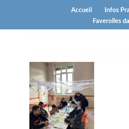
Accueil
Infos Pr
Faverolles da
IMG_5842