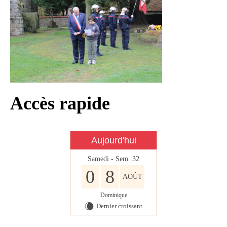
Infos règlementaires
Contact et horaires
Mon village
Mes démarches
Faverolles dans la presse
Accès rapide
Faverolles Infos – Format
numérique
Séjourner à Faverolles
Aujourd'hui
Nos Partenaires
Samedi - Sem. 32
0
8
AOÛT
Dominique
Dernier croissant
W