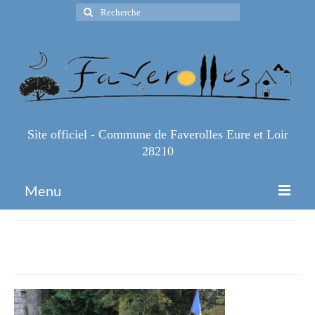
Rechercher
:
Site officiel - Commune de Faverolles Eure et Loir
28210
Menu
Accueil
IMG_6431
Espace Pro
Infos Pratiques