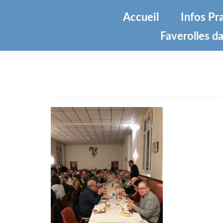
Accueil
Infos Pr
Faverolles da
IMG_8963