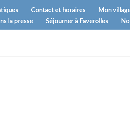
atiques
Contact et horaires
Mon villag
ns la presse
Séjourner à Faverolles
No