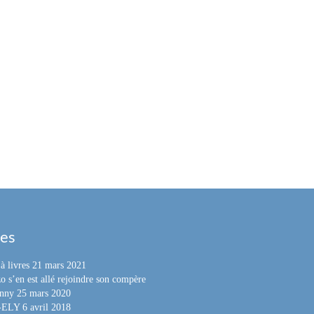
les
à livres
21 mars 2021
o s’en est allé rejoindre son compère
nny
25 mars 2020
e-ELY
6 avril 2018