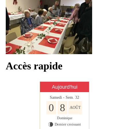
Infos règlementaires
Contact et horaires
Mon village
Mes démarches
Faverolles dans la presse
Faverolles Infos – Format
Accès rapide
numérique
Séjourner à Faverolles
Aujourd'hui
Nos Partenaires
Samedi - Sem. 32
0
8
AOÛT
Dominique
Dernier croissant
V