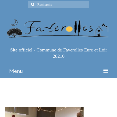
Rechercher
:
Site officiel - Commune de Faverolles Eure et Loir
28210
Menu
Accueil
IMG_9145
Espace Pro
Infos Pratiques