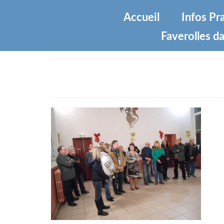
Accueil
Infos Pr
Faverolles da
Voeux du Maire aux nouvea