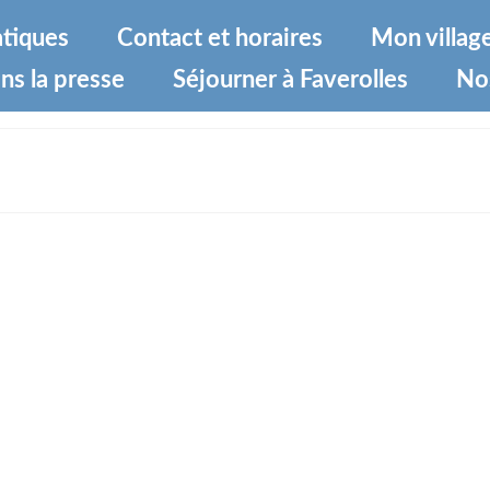
atiques
Contact et horaires
Mon villag
ns la presse
Séjourner à Faverolles
No
ux venus