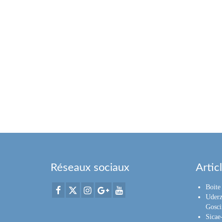
Réseaux sociaux
Artic
Boite 
Uderz
Gosci
Sica