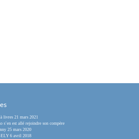
les
à livres
21 mars 2021
o s’en est allé rejoindre son compère
nny
25 mars 2020
e-ELY
6 avril 2018