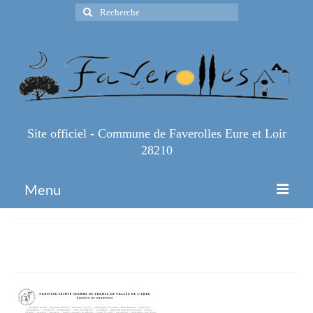
Rechercher
:
Site officiel - Commune de Faverolles Eure et Loir
28210
Menu
Accueil
Présentation-SJ-2025-26-_1_
Espace Pro
Infos Pratiques