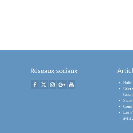
Réseaux sociaux
Artic
Boite 
Uderz
Gosci
Sica
Comit
Les P
avril