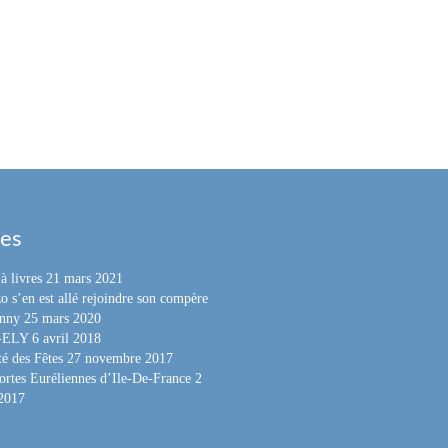
les
à livres
21 mars 2021
o s’en est allé rejoindre son compère
nny
25 mars 2020
e-ELY
6 avril 2018
é des Fêtes
27 novembre 2017
ortes Euréliennes d’Ile-De-France
2
 2017