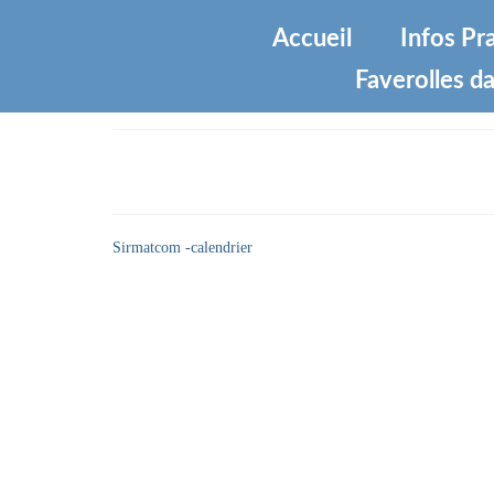
Accueil
Infos Pr
Faverolles da
Sirmatcom -calendrier
Sirmatcom -calendrier