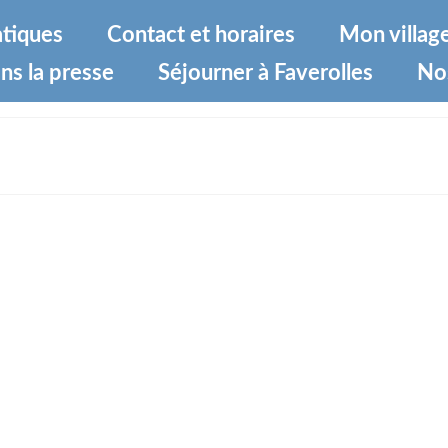
atiques
Contact et horaires
Mon villag
ns la presse
Séjourner à Faverolles
No