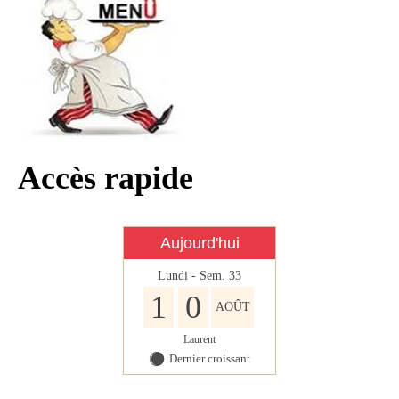
Infos règlementaires
Contact et horaires
Mon village
Mes démarches
Faverolles dans la presse
Accès rapide
Faverolles Infos – Format
numérique
Séjourner à Faverolles
Aujourd'hui
Lundi - Sem. 33
Nos Partenaires
1
0
AOÛT
Laurent
Dernier croissant
Y