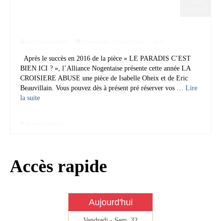
Théâtre de l’Alliance
Infos règlementaires
JAN 2017
Nogentaise
Contact et horaires
par
Mon village
Ludovic Brun
|
Classé dans :
Nogent le Roi
|
0
Après le succès en 2016 de la pièce « LE PARADIS C’EST
Mes démarches
BIEN ICI ? », l’Alliance Nogentaise présente cette année LA
CROISIERE ABUSE une pièce de Isabelle Oheix et de Eric
Faverolles dans la presse
Beauvillain. Vous pouvez dès à présent pré réserver vos …
Lire
la suite­­
Faverolles Infos – Format
numérique
Alliance nogentaise
Séjourner à Faverolles
Nos Partenaires
Accès rapide
Aujourd'hui
Vendredi - Sem. 32