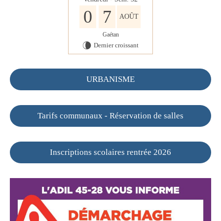
0
7
AOÛT
Gaétan
Dernier croissant
V
URBANISME
Tarifs communaux - Réservation de salles
Inscriptions scolaires rentrée 2026